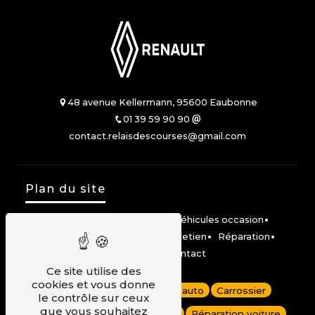
48 avenue Kellermann, 95600 Eaubonne
01 39 59 90 90
contact.relaisdescourses@gmail.com
Plan du site
Accueil
Véhicules neufs
Véhicules occasion
Location Mobilize Share
Entretien
Réparation
Carrosserie
Contact
Ce site utilise des
cookies et vous donne
Dépannage auto
Garage auto
Carrossier
le contrôle sur ceux
que vous souhaitez
Carrosserie voiture
Renault
Réparation voiture