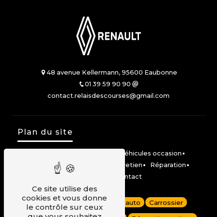
48 avenue Kellermann, 95600 Eaubonne
01 39 59 90 90
contact.relaisdescourses@gmail.com
Plan du site
Accueil
Véhicules neufs
Véhicules occasion
Location Mobilize Share
Entretien
Réparation
Carrosserie
Contact
Ce site utilise des
cookies et vous donne
Dépannage auto
Garage auto
Carrossier
le contrôle sur ceux
que vous souhaitez