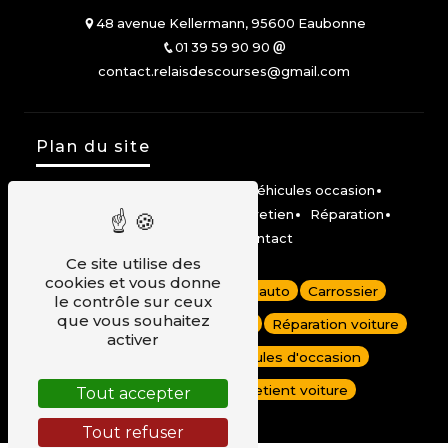
48 avenue Kellermann, 95600 Eaubonne
01 39 59 90 90
contact.relaisdescourses@gmail.com
Plan du site
Accueil
Véhicules neufs
Véhicules occasion
Location Mobilize Share
Entretien
Réparation
Carrosserie
Contact
Ce site utilise des
cookies et vous donne
Dépannage auto
Garage auto
Carrossier
le contrôle sur ceux
que vous souhaitez
Carrosserie voiture
Renault
Réparation voiture
activer
Véhicules neufs
Véhicules d'occasion
Garage Renault
Entretient voiture
Tout accepter
Tout refuser