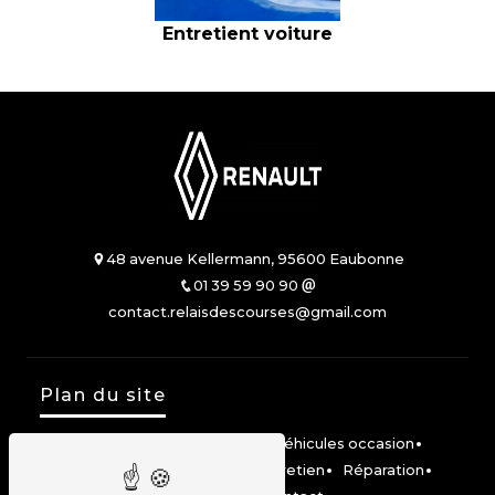
Entretient voiture
48 avenue Kellermann, 95600 Eaubonne
01 39 59 90 90
contact.relaisdescourses@gmail.com
Plan du site
Accueil
Véhicules neufs
Véhicules occasion
Location Mobilize Share
Entretien
Réparation