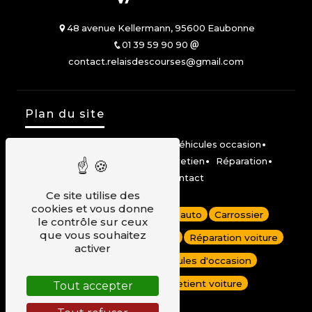
48 avenue Kellermann, 95600 Eaubonne
01 39 59 90 90
contact.relaisdescourses@gmail.com
Plan du site
Accueil
Véhicules neufs
Véhicules occasion
Location Mobilize Share
Entretien
Réparation
Carrosserie
Contact
Ce site utilise des
cookies et vous donne
Dépannage auto
Garage auto
Carrossier
le contrôle sur ceux
que vous souhaitez
Carrosserie voiture
Renault
Réparation voiture
activer
Véhicules neufs
Véhicules d'occasion
Garage Renault
Entretient voiture
Tout accepter