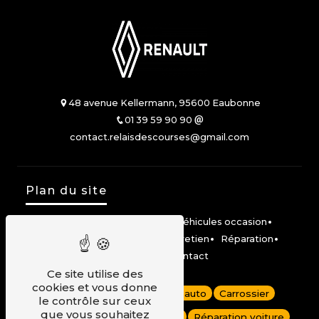
48 avenue Kellermann, 95600 Eaubonne
01 39 59 90 90
contact.relaisdescourses@gmail.com
Plan du site
Accueil
Véhicules neufs
Véhicules occasion
Location Mobilize Share
Entretien
Réparation
Carrosserie
Contact
Ce site utilise des
cookies et vous donne
Dépannage auto
Garage auto
Carrossier
le contrôle sur ceux
que vous souhaitez
Carrosserie voiture
Renault
Réparation voiture